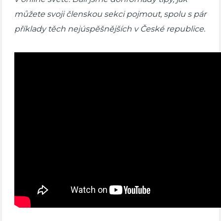
můžete svoji členskou sekci pojmout, spolu s pár
příklady těch nejúspěšnějších v České republice.