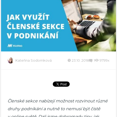
Kateřina Sodomková
23.10. 2018
1
9799x
Členské sekce nabízejí možnost rozvinout různé
druhy podnikání a nutně to nemusí být čistě
v online světě. Dali jsme dohromady tipy, jak