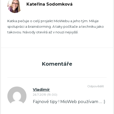
Kateřina Sodomková
Katka pečuje o celý projekt MioWebu a jeho tým. Miluje
spolupráci a brainstorming. A taky počítače a techniku jako
takovou. Návody otevírá až v nouzi nejvyšší.
Komentáře
Odpovědět
Vladimír
26.7.2019 (19.00)
Fajnové tipy ! MioWeb používam … :)