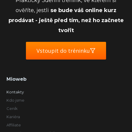
Praktický 3denní trénink, ve kterém si
ověříte, jestli
se bude váš online kurz
prodávat - ještě před tím, než ho začnete
tvořit
Vstoupit do tréninku
Mioweb
Kontakty
Kdo jsme
Ceník
Kariéra
Affiliate