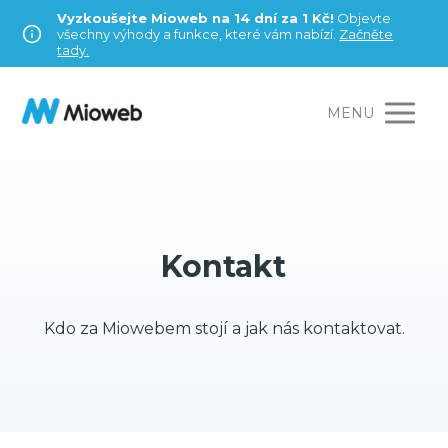
Vyzkoušejte Mioweb na 14 dní za 1 Kč!
Objevte
všechny výhody a funkce, které vám nabízí.
Začněte
tady.
MENU
Kontakt
Kdo za Miowebem stojí a jak nás kontaktovat.