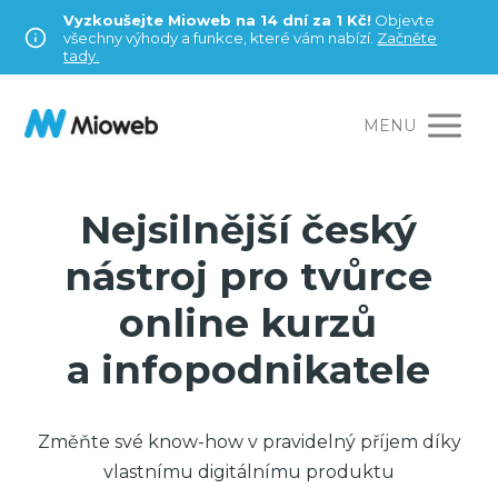
Vyzkoušejte Mioweb na 14 dní za 1 Kč!
Objevte
všechny výhody a funkce, které vám nabízí.
Začněte
tady.
MENU
Nejsilnější český
nástroj pro tvůrce
online kurzů
a infopodnikatele
Změňte své know-how v pravidelný příjem díky
vlastnímu digitálnímu produktu