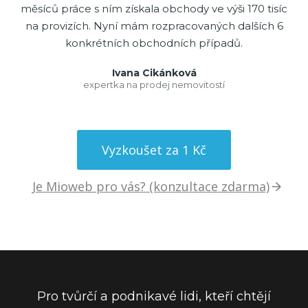
měsíců práce s ním získala obchody ve výši 170 tisíc
na provizích. Nyní mám rozpracovaných dalších 6
konkrétních obchodních případů.
Ivana Cikánková
expertka na prodej nemovitostí
Vyzkoušet za 1 Kč
Je Mioweb pro vás? (konzultace zdarma)
Pro tvůrčí a podnikavé lidi, kteří chtějí