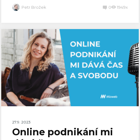
Petr Brožek
0
1949x
27.9. 2023
Online podnikání mi