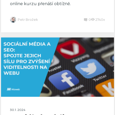
online kurzu přenáší obtížně.
Petr Brožek
0
2740x
30.1. 2024