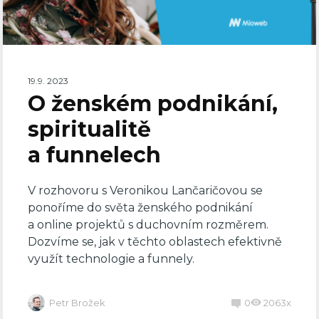
19.9. 2023
O ženském podnikání,
spiritualitě
a funnelech
V rozhovoru s Veronikou Lančaričovou se
ponoříme do světa ženského podnikání
a online projektů s duchovním rozměrem.
Dozvíme se, jak v těchto oblastech efektivně
využít technologie a funnely.
Petr Brožek
0
2063x