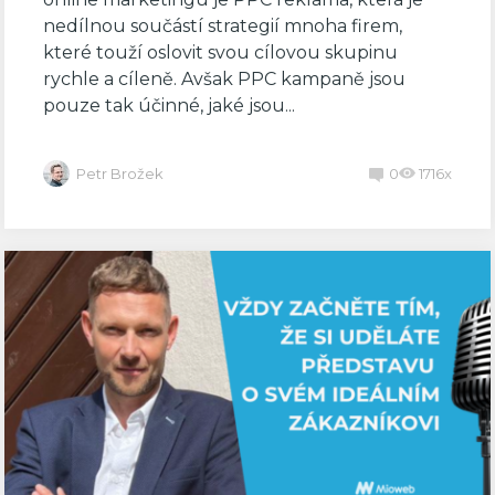
nedílnou součástí strategií mnoha firem,
které touží oslovit svou cílovou skupinu
rychle a cíleně. Avšak PPC kampaně jsou
pouze tak účinné, jaké jsou...
Petr Brožek
0
1716x