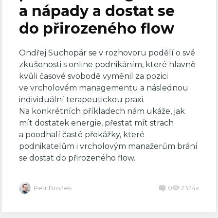
a nápady a dostat se
do přirozeného flow
Ondřej Suchopár se v rozhovoru podělí o své
zkušenosti s online podnikáním, které hlavně
kvůli časové svobodě vyměnil za pozici
ve vrcholovém managementu a následnou
individuální terapeutickou praxi.
Na konkrétních příkladech nám ukáže, jak
mít dostatek energie, přestat mít strach
a poodhalí časté překážky, které
podnikatelům i vrcholovým manažerům brání
se dostat do přirozeného flow.
Petr Brožek
0
2324x