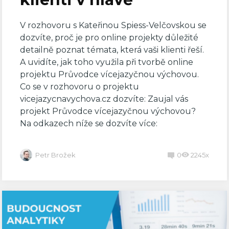
V rozhovoru s Kateřinou Spiess-Velčovskou se
dozvíte, proč je pro online projekty důležité
detailně poznat témata, která vaši klienti řeší.
A uvidíte, jak toho využila při tvorbě online
projektu Průvodce vícejazyčnou výchovou.
Co se v rozhovoru o projektu
vicejazycnavychova.cz dozvíte: Zaujal vás
projekt Průvodce vícejazyčnou výchovou?
Na odkazech níže se dozvíte více:
Petr Brožek
0
2245x