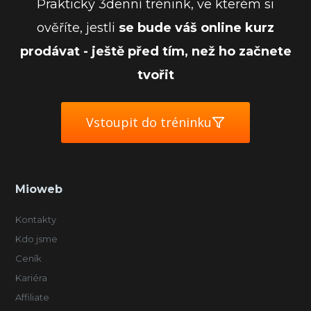
Praktický 3denní trénink, ve kterém si
ověříte, jestli
se bude váš online kurz
prodávat - ještě před tím, než ho začnete
tvořit
Vstoupit do tréninku
Mioweb
Kontakty
Kdo jsme
Ceník
Kariéra
Affiliate