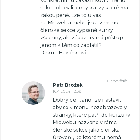
konkrétnímu zákazníkovi v menu
sekce objevili jen ty kurzy které má
zakoupené. Lze to u vás
na Miowebu, nebo jsou v menu
členské sekce vypsané kurzy
všechny, ale zákazník má přístup
jenom k těm co zaplatil?
Děkuji, Havlíčková
Odpovědět
Petr Brožek
16.4.2024 (12.38)
Dobrý den, ano, lze nastavit
aby se v menu nezobrazovaly
stránky, které patří do kurzu (v
Miowebu nazváno v rámci
členské sekce jako členská
úroveň), ke kterému nemá