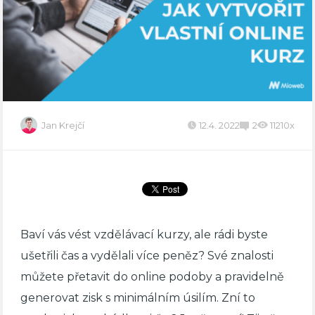
Jan Krejčí
12.4. 2022
2
11210x
Baví vás vést vzdělávací kurzy, ale rádi byste
ušetřili čas a vydělali více peněz? Své znalosti
můžete přetavit do online podoby a pravidelně
generovat zisk s minimálním úsilím. Zní to