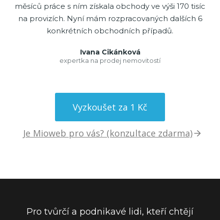
měsíců práce s ním získala obchody ve výši 170 tisíc
na provizích. Nyní mám rozpracovaných dalších 6
konkrétních obchodních případů.
Ivana Cikánková
expertka na prodej nemovitostí
Vyzkoušet za 1 Kč
Je Mioweb pro vás? (konzultace zdarma)
Pro tvůrčí a podnikavé lidi, kteří chtějí