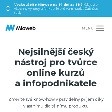
Vyzkoušejte Mioweb na 14 dní za 1 Kč!
Objevte
všechny výhody a funkce, které vám nabízí.
Začněte
tady.
MENU
Nejsilnější český
nástroj pro tvůrce
online kurzů
a infopodnikatele
Změňte své know-how v pravidelný příjem díky
vlastnímu digitálnímu produktu