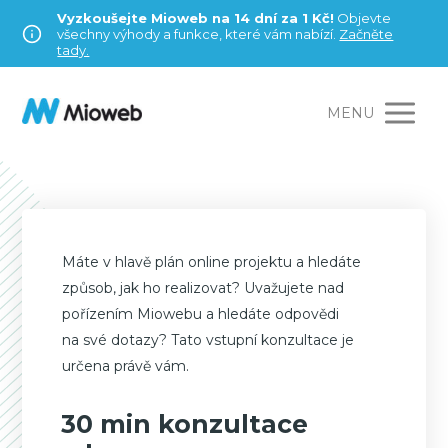
Vyzkoušejte Mioweb na 14 dní za 1 Kč!
Objevte
všechny výhody a funkce, které vám nabízí.
Začněte
tady.
MENU
Máte v hlavě plán online projektu a hledáte
způsob, jak ho realizovat? Uvažujete nad
pořízením Miowebu a hledáte odpovědi
na své dotazy? Tato vstupní konzultace je
určena právě vám.
30 min konzultace