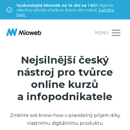
Vyzkoušejte Mioweb na 14 dní za 1 Kč!
Objevte
všechny výhody a funkce, které vám nabízí.
Začněte
tady.
MENU
Nejsilnější český
nástroj pro tvůrce
online kurzů
a infopodnikatele
Změňte své know-how v pravidelný příjem díky
vlastnímu digitálnímu produktu