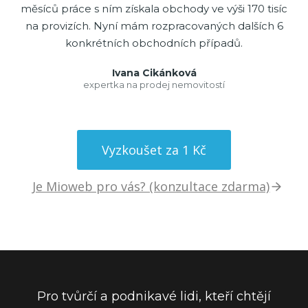
měsíců práce s ním získala obchody ve výši 170 tisíc
na provizích. Nyní mám rozpracovaných dalších 6
konkrétních obchodních případů.
Ivana Cikánková
expertka na prodej nemovitostí
Vyzkoušet za 1 Kč
Je Mioweb pro vás? (konzultace zdarma)
Pro tvůrčí a podnikavé lidi, kteří chtějí