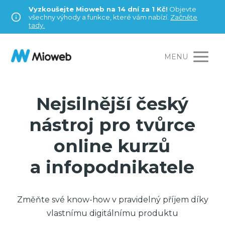
Vyzkoušejte Mioweb na 14 dní za 1 Kč!
Objevte
všechny výhody a funkce, které vám nabízí.
Začněte
tady.
MENU
Nejsilnější český
nástroj pro tvůrce
online kurzů
a infopodnikatele
Změňte své know-how v pravidelný příjem díky
vlastnímu digitálnímu produktu