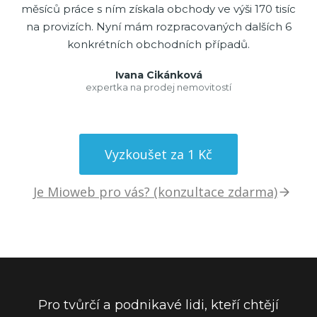
měsíců práce s ním získala obchody ve výši 170 tisíc
na provizích. Nyní mám rozpracovaných dalších 6
konkrétních obchodních případů.
Ivana Cikánková
expertka na prodej nemovitostí
Vyzkoušet za 1 Kč
Je Mioweb pro vás? (konzultace zdarma)
Pro tvůrčí a podnikavé lidi, kteří chtějí