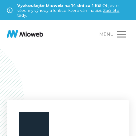
Vyzkoušejte Mioweb na 14 dní za 1 Kč!
Objevte
všechny výhody a funkce, které vám nabízí.
Začněte
tady.
MENU