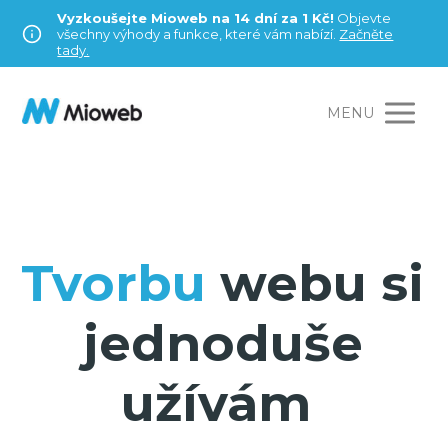
Vyzkoušejte Mioweb na 14 dní za 1 Kč!
Objevte
všechny výhody a funkce, které vám nabízí.
Začněte
tady.
MENU
Tvorbu
webu si
jednoduše
užívám