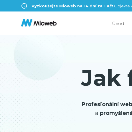
Vyzkoušejte Mioweb na 14 dní za 1 Kč!
Objevte v
Úvod
Jak
Profesionální we
a
promyšlená