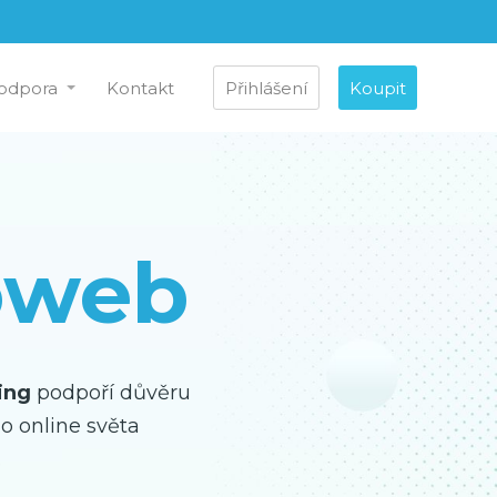
odpora
Kontakt
Přihlášení
Koupit
oweb
ing
podpoří důvěru
o online světa
.