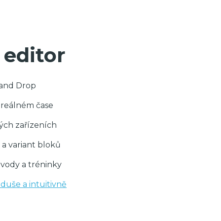
 editor
 and Drop
 reálném čase
ých zařízeních
a variant bloků
vody a tréninky
duše a intuitivně