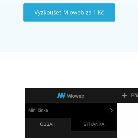
Vyzkoušet Mioweb za 1 Kč