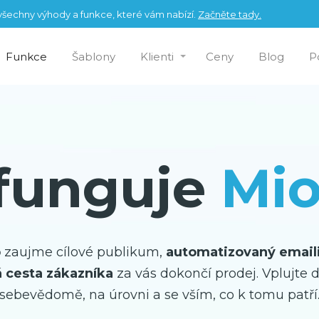
šechny výhody a funkce, které vám nabízí.
Začněte tady.
Funkce
Šablony
Klienti
Ceny
Blog
P
 funguje
Mi
b
zaujme cílové publikum,
automatizovaný email
 cesta zákazníka
za vás dokončí prodej. Vplujte d
sebevědomě, na úrovni a se vším, co k tomu patří