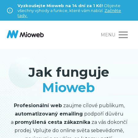
Vyzkoušejte Mioweb na 14 dní za 1 Kč!
Objevte
všechny výhody a funkce, které vám nabízí.
Začněte
tady.
MENU
Jak funguje
Mioweb
Profesionální web
zaujme cílové publikum,
automatizovaný emailing
podpoří důvěru
a
promyšlená cesta zákazníka
za vás dokončí
prodej. Vplujte do online světa sebevědomě,