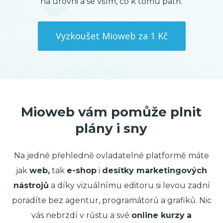
na úrovni a se vším, co k tomu patří.
Vyzkoušet Mioweb za 1 Kč
Mioweb vám pomůže plnit
plány i sny
Na jedné přehledně ovladatelné platformě máte
jak
web,
tak
e-shop
i
desítky marketingových
nástrojů
a díky vizuálnímu editoru si levou zadní
poradíte bez agentur, programátorů a grafiků. Nic
vás nebrzdí v růstu a své
online kurzy
a