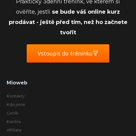
Praktický 3denní trénink, ve kterém si
ověříte, jestli
se bude váš online kurz
prodávat - ještě před tím, než ho začnete
tvořit
Vstoupit do tréninku
Mioweb
Kontakty
Kdo jsme
Ceník
Kariéra
Affiliate