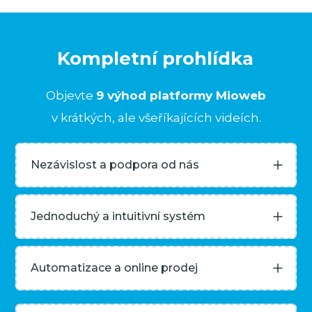
Kompletní prohlídka
Objevte
9 výhod platformy Mioweb
v krátkých, ale všeříkajících videích.
Nezávislost a podpora od nás
Jednoduchý a intuitivní systém
Automatizace a online prodej