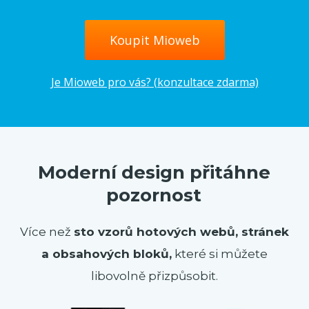
Koupit Mioweb
Je Mioweb pro vás? (konzultace zdarma)
Moderní design přitáhne
pozornost
Více než
sto vzorů hotových webů, stránek
a obsahových bloků,
které si můžete
libovolně přizpůsobit.