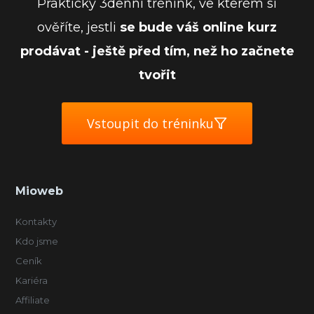
Praktický 3denní trénink, ve kterém si
ověříte, jestli
se bude váš online kurz
prodávat - ještě před tím, než ho začnete
tvořit
Vstoupit do tréninku
Mioweb
Kontakty
Kdo jsme
Ceník
Kariéra
Affiliate