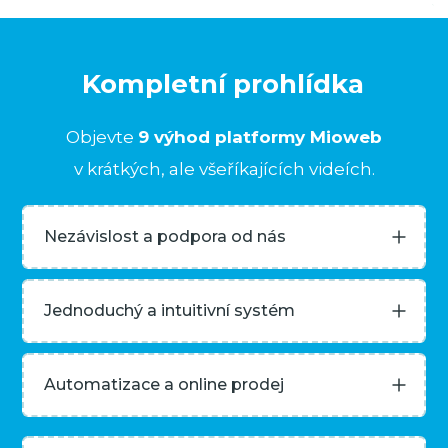
Kompletní prohlídka
Objevte
9 výhod platformy Mioweb
v krátkých, ale všeříkajících videích.
Nezávislost a podpora od nás
Jednoduchý a intuitivní systém
Automatizace a online prodej