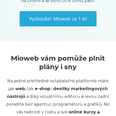
na úrovni a se vším, co k tomu patří.
Vyzkoušet Mioweb za 1 Kč
Mioweb vám pomůže plnit
plány i sny
Na jedné přehledně ovladatelné platformě máte
jak
web,
tak
e-shop
i
desítky marketingových
nástrojů
a díky vizuálnímu editoru si levou zadní
poradíte bez agentur, programátorů a grafiků. Nic
vás nebrzdí v růstu a své
online kurzy
a