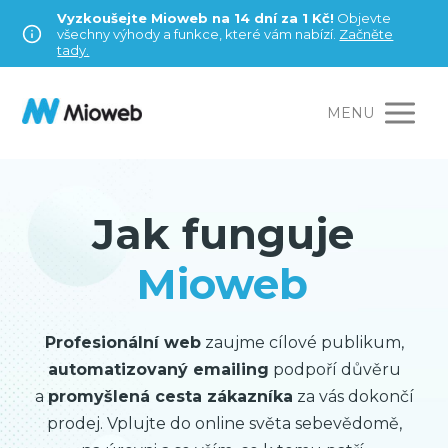
Vyzkoušejte Mioweb na 14 dní za 1 Kč!
Objevte
všechny výhody a funkce, které vám nabízí.
Začněte
tady.
MENU
Jak funguje
Mioweb
Profesionální web
zaujme cílové publikum,
automatizovaný emailing
podpoří důvěru
a
promyšlená cesta zákazníka
za vás dokončí
prodej. Vplujte do online světa sebevědomě,