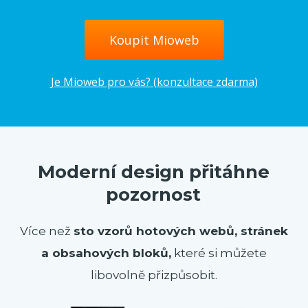
Koupit Mioweb
Je Mioweb pro vás? (konzultace zdarma)
Moderní design přitáhne
pozornost
Více než
sto vzorů hotových webů, stránek
a obsahových bloků,
které si můžete
libovolně přizpůsobit.