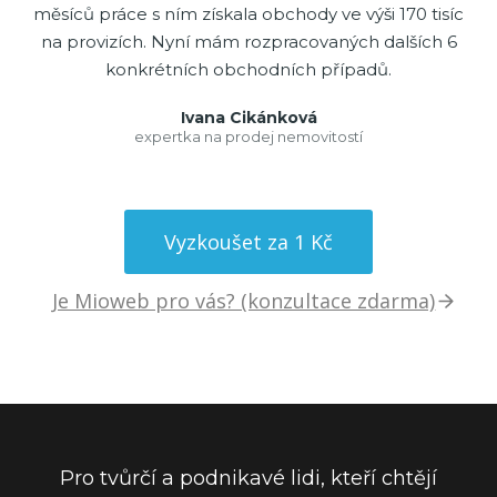
měsíců práce s ním získala obchody ve výši 170 tisíc
na provizích. Nyní mám rozpracovaných dalších 6
konkrétních obchodních případů.
Ivana Cikánková
expertka na prodej nemovitostí
Vyzkoušet za 1 Kč
Je Mioweb pro vás? (konzultace zdarma)
Pro tvůrčí a podnikavé lidi, kteří chtějí