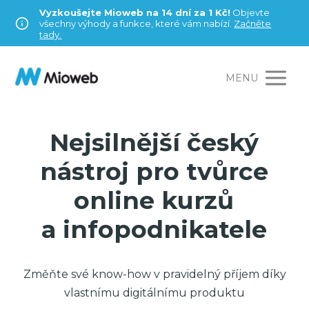
Vyzkoušejte Mioweb na 14 dní za 1 Kč!
Objevte
všechny výhody a funkce, které vám nabízí.
Začněte
tady.
MENU
Nejsilnější český
nástroj pro tvůrce
online kurzů
a infopodnikatele
Změňte své know-how v pravidelný příjem díky
vlastnímu digitálnímu produktu