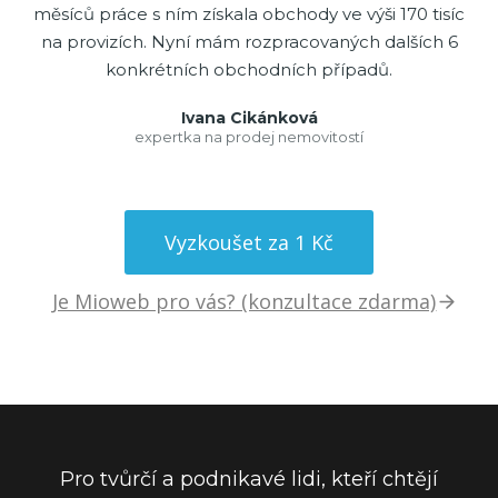
měsíců práce s ním získala obchody ve výši 170 tisíc
na provizích. Nyní mám rozpracovaných dalších 6
konkrétních obchodních případů.
Ivana Cikánková
expertka na prodej nemovitostí
Vyzkoušet za 1 Kč
Je Mioweb pro vás? (konzultace zdarma)
Pro tvůrčí a podnikavé lidi, kteří chtějí