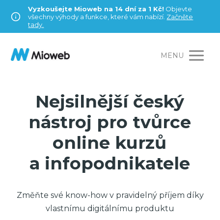
Vyzkoušejte Mioweb na 14 dní za 1 Kč!
Objevte
všechny výhody a funkce, které vám nabízí.
Začněte
tady.
MENU
Nejsilnější český
nástroj pro tvůrce
online kurzů
a infopodnikatele
Změňte své know-how v pravidelný příjem díky
vlastnímu digitálnímu produktu