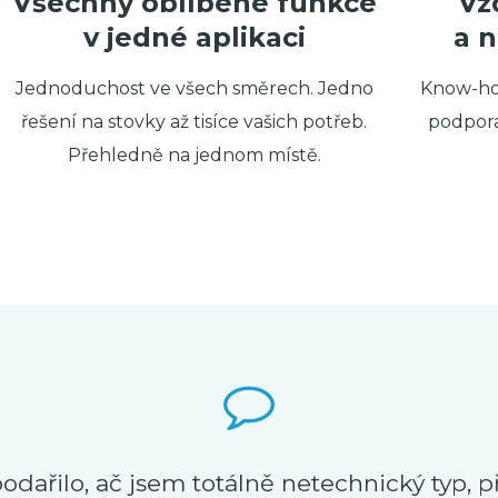
Všechny oblíbené funkce
Vz
v jedné aplikaci
a 
Jednoduchost ve všech směrech. Jedno
Know-how
řešení na stovky až tisíce vašich potřeb.
podpora
Přehledně na jednom místě.
odařilo, ač jsem totálně netechnický typ, 