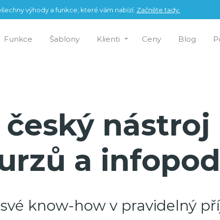
šechny výhody a funkce, které vám nabízí.
Začněte tady.
Funkce
Šablony
Klienti
Ceny
Blog
P
í český nástroj
urzů a infopod
své know-how v pravidelný pří