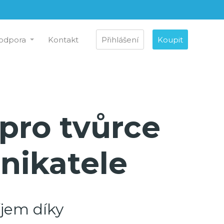
odpora
Kontakt
Přihlášení
Koupit
 pro tvůrce
nikatele
jem díky