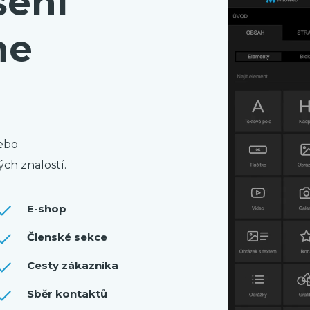
šení
ne
nebo
ch znalostí.
E-shop
Členské sekce
Cesty zákazníka
Sběr kontaktů