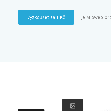
Je Mioweb pro
Vyzkoušet za 1 Kč