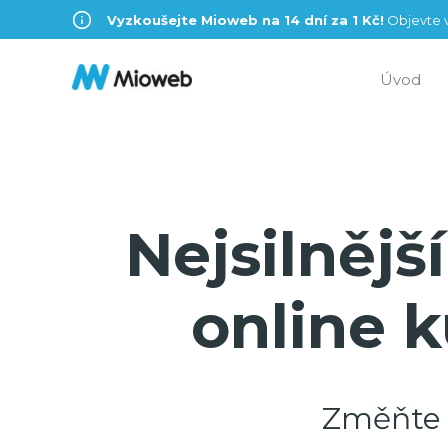
Vyzkoušejte Mioweb na 14 dní za 1 Kč!
Objevte v
Úvod
Nejsilnějš
online k
Změňte 