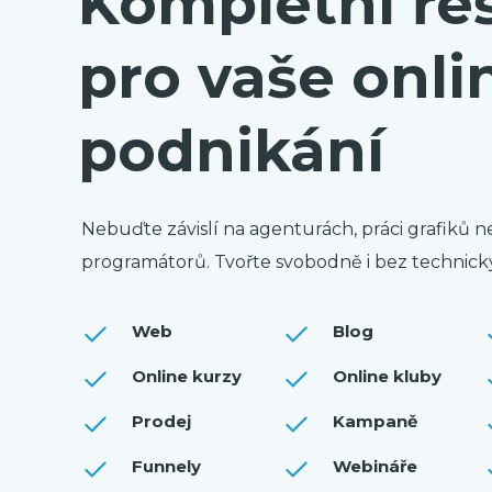
Kompletní ře
pro vaše onli
podnikání
Nebuďte závislí na agenturách, práci grafiků 
programátorů. Tvořte svobodně i bez technický
Web
Blog
Online kurzy
Online kluby
Prodej
Kampaně
Funnely
Webináře