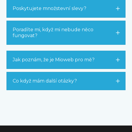
Poskytujete množstevní slevy?
Poradíte mi, když mi nebude něco
fungovat?
Jak poznám, že je Mioweb pro mě?
Co když mám další otázky?