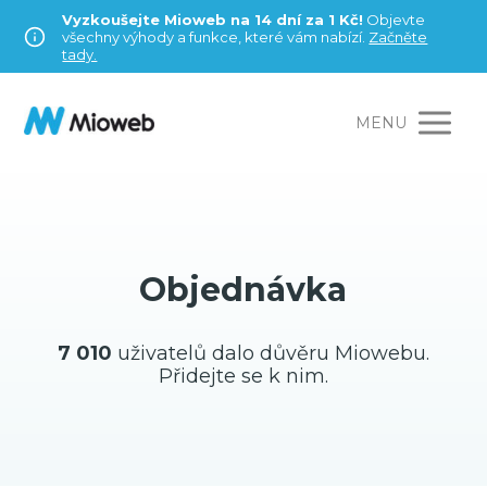
Vyzkoušejte Mioweb na 14 dní za 1 Kč!
Objevte
všechny výhody a funkce, které vám nabízí.
Začněte
tady.
MENU
Objednávka
7 010
uživatelů dalo důvěru Miowebu.
Přidejte se k nim.