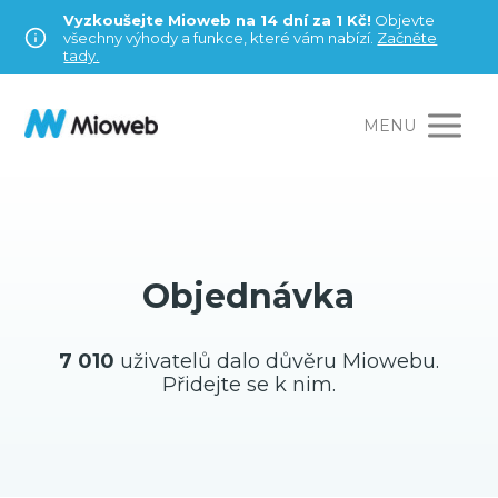
Vyzkoušejte Mioweb na 14 dní za 1 Kč!
Objevte
všechny výhody a funkce, které vám nabízí.
Začněte
tady.
MENU
Objednávka
7 010
uživatelů dalo důvěru Miowebu.
Přidejte se k nim.