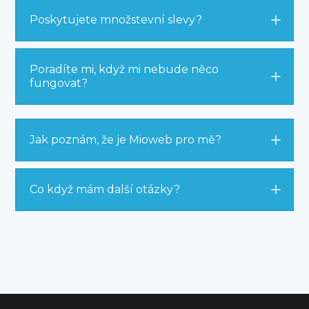
Poskytujete množstevní slevy?
Poradíte mi, když mi nebude něco
fungovat?
Jak poznám, že je Mioweb pro mě?
Co když mám další otázky?