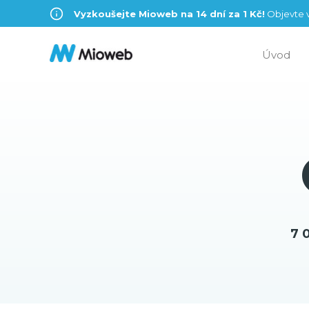
Vyzkoušejte Mioweb na 14 dní za 1 Kč!
Objevte v
Úvod
7 