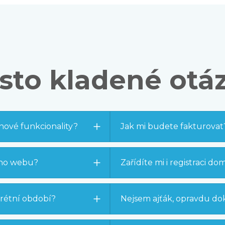
sto kladené otá
 nové funkcionality?
Jak mi budete fakturovat
ého webu?
Zařídíte mi i registraci d
rétní období?
Nejsem ajťák, opravdu do