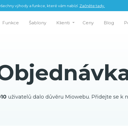
šechny výhody a funkce, které vám nabízí.
Začněte tady.
Funkce
Šablony
Klienti
Ceny
Blog
P
Objednávk
010
uživatelů dalo důvěru Miowebu. Přidejte se k 