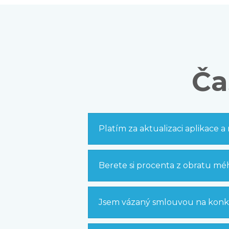
Ča
Platím za aktualizaci aplikace a
Berete si procenta z obratu m
Jsem vázaný smlouvou na konk