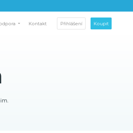
odpora
Kontakt
Přihlášení
Koupit
a
nim.