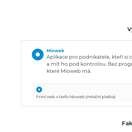
V
Mioweb
Aplikace pro podnikatele, kteří si 
a mít ho pod kontrolou. Bez prog
které Mioweb má.
První web v tarifu Mioweb (měsíční platba)
Fak