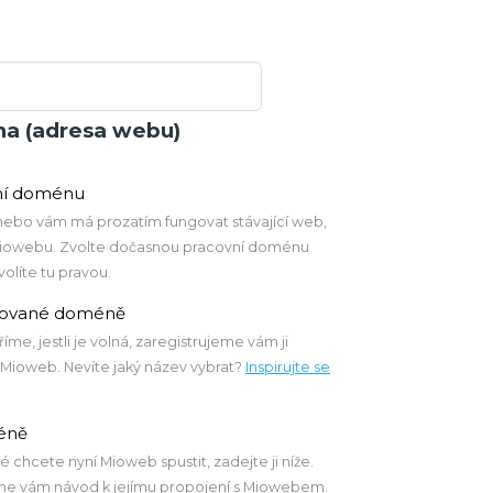
a (adresa webu)
vní doménu
 nebo vám má prozatím fungovat stávající web,
Miowebu. Zvolte dočasnou pracovní doménu
volíte tu pravou.
strované doméně
me, jestli je volná, zaregistrujeme vám ji
 Mioweb. Nevíte jaký název vybrat?
Inspirujte se
méně
 chcete nyní Mioweb spustit, zadejte ji níže.
me vám návod k jejímu propojení s Miowebem.