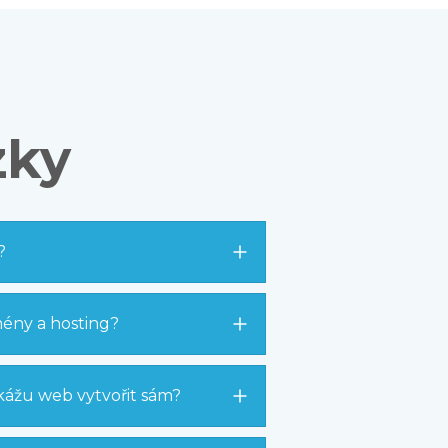
zky
?
omény a hosting?
kážu web vytvořit sám?