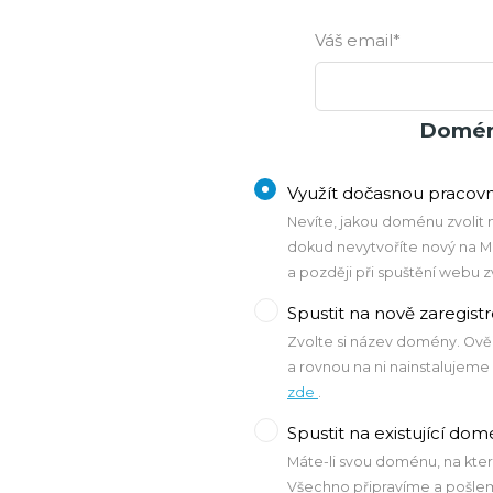
Váš email*
Domén
Využít dočasnou praco
Nevíte, jakou doménu zvolit
dokud nevytvoříte nový na 
a později při spuštění webu z
Spustit na nově zaregi
Zvolte si název domény. Ověří
a rovnou na ni nainstalujeme
zde
.
Spustit na existující do
Máte-li svou doménu, na které
Všechno připravíme a pošle