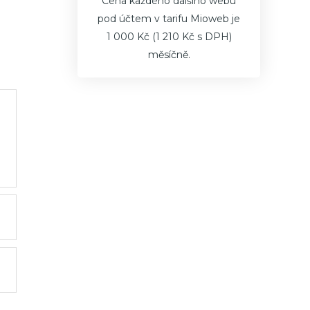
Cena každého dalšího webu
pod účtem v tarifu Mioweb je
1 000 Kč (1 210 Kč s DPH)
měsíčně.