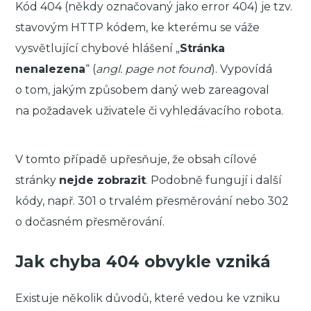
Kód 404 (někdy označovaný jako error 404) je tzv.
stavovým HTTP kódem, ke kterému se váže
vysvětlující chybové hlášení „
Stránka
nenalezena
“ (
angl. page not found
). Vypovídá
o tom, jakým způsobem daný web zareagoval
na požadavek uživatele či vyhledávacího robota.
V tomto případě upřesňuje, že obsah cílové
stránky
nejde zobrazit
. Podobně fungují i další
kódy, např. 301 o trvalém přesměrování nebo 302
o dočasném přesměrování.
Jak chyba 404 obvykle vzniká
Existuje několik důvodů, které vedou ke vzniku