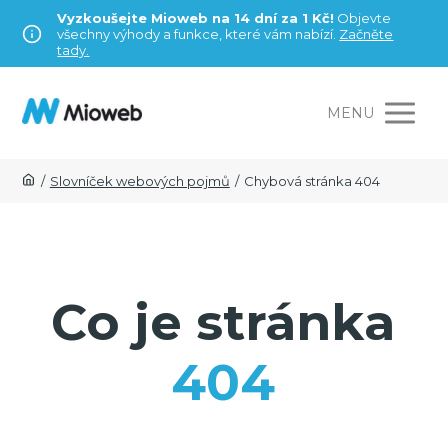
Vyzkoušejte Mioweb na 14 dní za 1 Kč!
Objevte
všechny výhody a funkce, které vám nabízí.
Začněte
tady.
MENU
/
Slovníček webových pojmů
/
Chybová stránka 404
Co je stránka
404